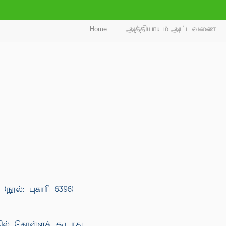
Home
அத்தியாயம் அட்டவணை
ூல்: புகாரி 6396)
ில் கொள்ளக் கூடாது.