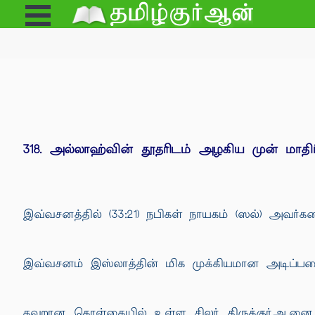
Open
e
Menu
318. அல்லாஹ்வின் தூதரிடம் அழகிய முன் மாதிர
இவ்வசனத்தில் (33:21) நபிகள் நாயகம் (ஸல்) அவர்க
இவ்வசனம் இஸ்லாத்தின் மிக முக்கியமான அடிப்பட
தவறான கொள்கையில் உள்ள சிலர் திருக்குர்ஆனை ம