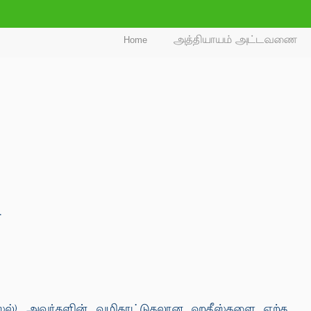
Home
அத்தியாயம் அட்டவணை
.
 (ஸல்) அவர்களின் வழிகாட்டுதலான ஹதீஸ்களை ஏற்க