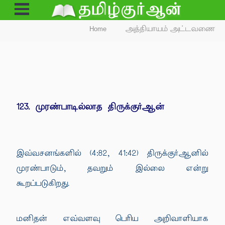
Open
Menu
Home
அத்தியாயம் அட்டவணை
123. முரண்பாடில்லாத திருக்குர்ஆன்
இவ்வசனங்களில் (4:82, 41:42) திருக்குர்ஆனில்
முரண்பாடும், தவறும் இல்லை என்று
கூறப்படுகிறது.
மனிதன் எவ்வளவு பெரிய அறிவாளியாக