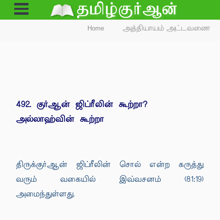
Open
Menu
Home
அத்தியாயம் அட்டவணை
492. குர்ஆன் ஜிப்ரீலின் கூற்றா?
அல்லாஹ்வின் கூற்றா
திருக்குர்ஆன் ஜிப்ரீலின் சொல் என்ற கருத்து
வரும் வகையில் இவ்வசனம் (81:19)
அமைந்துள்ளது.