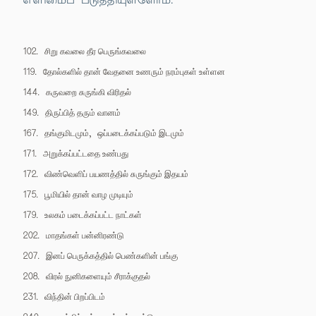
எளிமைப் படுத்தியுள்ளோம்.
102.
சிறு கவலை தீர பெருங்கவலை
119.
தோல்களில் தான் வேதனை உணரும் நரம்புகள் உள்ளன
144.
கருவறை சுருங்கி விரிதல்
149.
திருப்பித் தரும் வானம்
167.
,
தங்குமிடமும்
ஒப்படைக்கப்படும் இடமும்
171.
அறுக்கப்பட்டதை உண்பது
172.
விண்வெளிப் பயணத்தில் சுருங்கும் இதயம்
175.
பூமியில் தான் வாழ முடியும்
179.
உலகம் படைக்கப்பட்ட நாட்கள்
202.
மாதங்கள் பன்னிரண்டு
207.
இனப் பெருக்கத்தில் பெண்களின் பங்கு
208.
விரல் நுனிகளையும் சீராக்குதல்
231.
விந்தின் பிறப்பிடம்