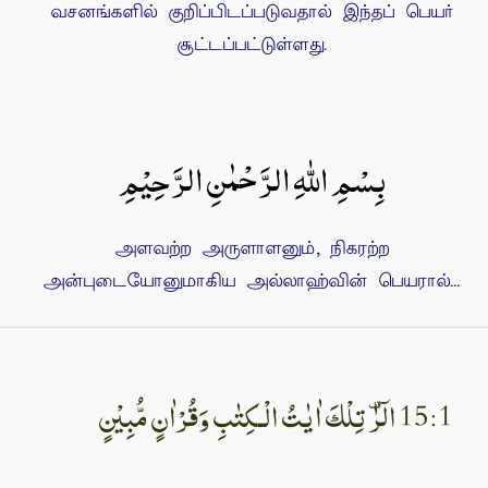
வசனங்களில் குறிப்பிடப்படுவதால் இந்தப் பெயர்
சூட்டப்பட்டுள்ளது.
بِسْمِ اللهِ الرَّحْمٰنِ الرَّحِيْمِ
அளவற்ற அருளாளனும், நிகரற்ற
அன்புடையோனுமாகிய அல்லாஹ்வின் பெயரால்...
15:1 الۤرٰ تِلْكَ اٰيٰتُ الْـكِتٰبِ وَقُرْاٰنٍ مُّبِيْنٍ‏