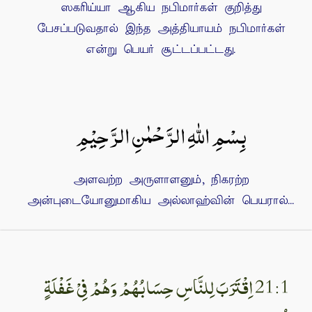
ஸகரிய்யா ஆகிய நபிமார்கள் குறித்து
பேசப்படுவதால் இந்த அத்தியாயம் நபிமார்கள்
என்று பெயர் சூட்டப்பட்டது.
بِسْمِ اللهِ الرَّحْمٰنِ الرَّحِيْمِ
அளவற்ற அருளாளனும், நிகரற்ற
அன்புடையோனுமாகிய அல்லாஹ்வின் பெயரால்...
21:1 اِقْتَرَبَ لِلنَّاسِ حِسَابُهُمْ وَهُمْ فِىْ غَفْلَةٍ