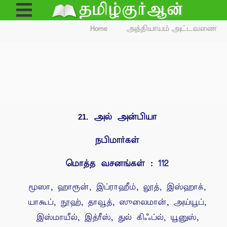
Open
Menu
Home
அத்தியாயம் அட்டவணை
அல் அன்பியா
21.
நபிமார்கள்
மொத்த வசனங்கள் : 112
மூஸா, ஹாரூன், இப்ராஹீம், லூத், இஸ்ஹாக்,
யாகூப், நூஹ், தாவூத், ஸுலைமான், அய்யூப்,
இஸ்மாயீல், இத்ரீஸ், துல் கிஃப்ல், யூனுஸ்,