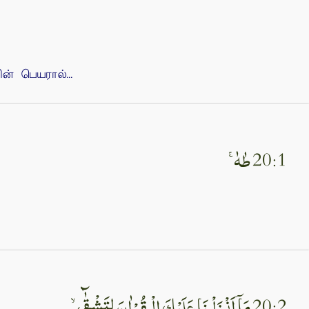
 பெயரால்...
20:1 طٰهٰ‌ ۚ‏
20:2 مَاۤ اَنْزَلْـنَا عَلَيْكَ الْـقُرْاٰنَ لِتَشْقٰٓى ۙ‏