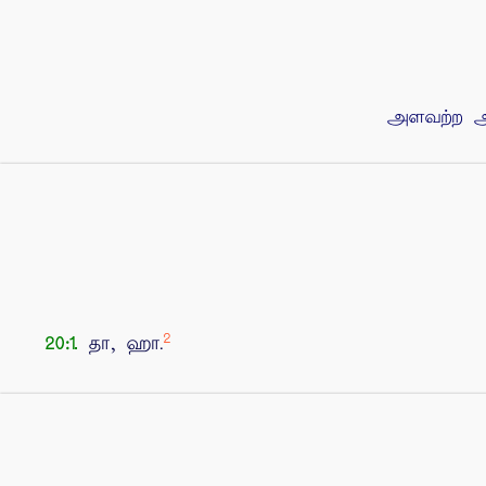
அளவற்ற அர
2
தா, ஹா.
20:1.