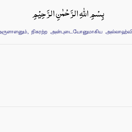
بِسْمِ اللهِ الرَّحْمٰنِ الرَّحِيْمِ
ுளாளனும், நிகரற்ற அன்புடையோனுமாகிய அல்லாஹ்வின்