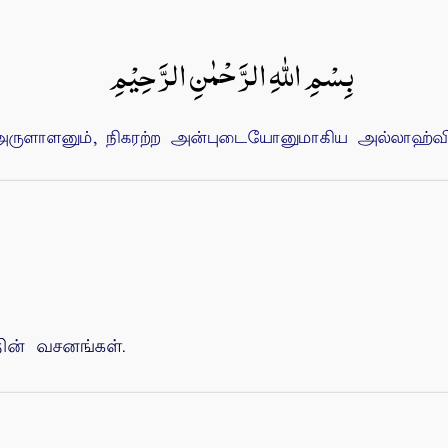
بِسْمِ اللهِ الرَّحْمٰنِ الرَّحِيْمِ
ுளாளனும், நிகரற்ற அன்புடையோனுமாகிய அல்லாஹ்வின்
ன் வசனங்கள்.