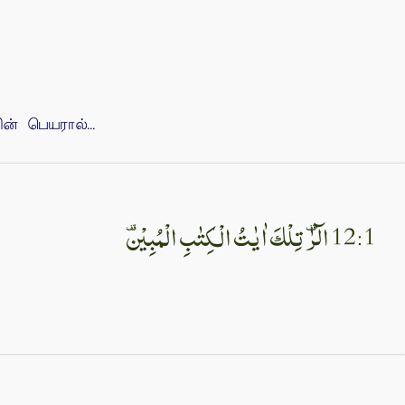
 பெயரால்...
12:1 الٓرٰ‌ تِلْكَ اٰيٰتُ الْكِتٰبِ الْمُبِيْن‏