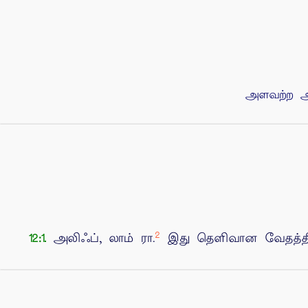
அளவற்ற அர
2
அலிஃப், லாம் ரா.
இது தெளிவான வேதத்தி
12:1.