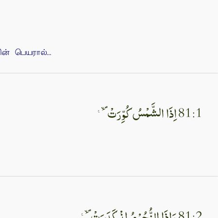
 பெயரால்...
81:1 اِذَا الشَّمْسُ كُوِّرَتْۙ‏
81:2 وَاِذَا النُّجُوْمُ انْكَدَرَتْۙ‏