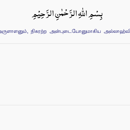
بِسْمِ اللهِ الرَّحْمٰنِ الرَّحِيْمِ
ுளாளனும், நிகரற்ற அன்புடையோனுமாகிய அல்லாஹ்வின்