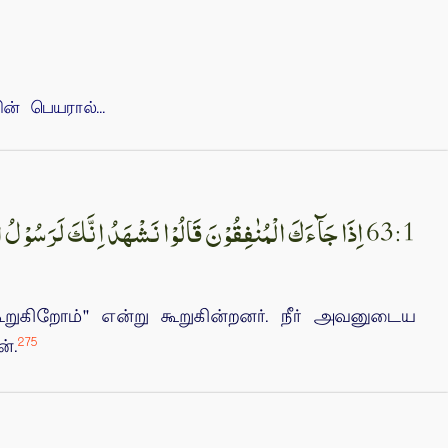
 பெயரால்...
63:1 اِذَا جَآءَكَ الْمُنٰفِقُوْنَ قَالُوْا نَشْهَدُ اِنَّكَ لَرَسُوْلُ اللّٰهِ ‌ۘ وَاللّٰهُ يَعْلَمُ اِنَّكَ لَرَسُوْلُهٗ ؕ وَاللّٰهُ يَشْهَدُ اِنَّ الْمُنٰفِقِيْنَ لَـكٰذِبُوْنَ‌ ۚ‏
றுகிறோம்'' என்று கூறுகின்றனர். நீர் அவனுடைய
275
்.