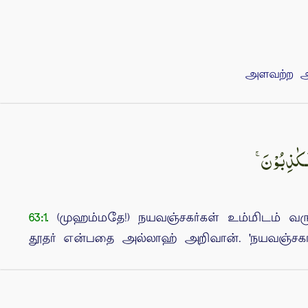
அளவற்ற அர
(முஹம்மதே!) நயவஞ்சகர்கள் உம்மிடம் வரு
63:1.
தூதர் என்பதை அல்லாஹ் அறிவான். 'நயவஞ்சகர்