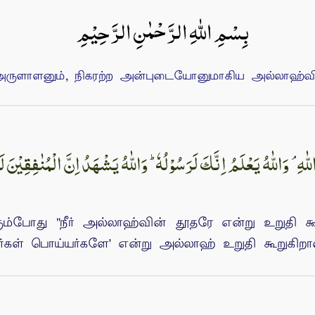
بِسْمِ اللهِ الرَّحْمٰنِ الرَّحِيْمِ
ுளாளனும், நிகரற்ற அன்புடையோனுமாகிய அல்லாஹ்வின்
ம்போது "நீர் அல்லாஹ்வின் தூதரே என்று உறுதி கூ
கள் பொய்யர்களே' என்று அல்லாஹ் உறுதி கூறுகிறான