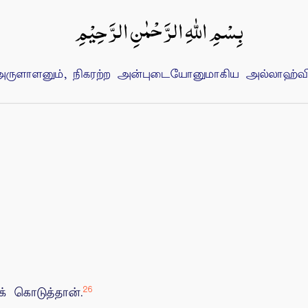
بِسْمِ اللهِ الرَّحْمٰنِ الرَّحِيْمِ
ுளாளனும், நிகரற்ற அன்புடையோனுமாகிய அல்லாஹ்வின்
26
 கொடுத்தான்.