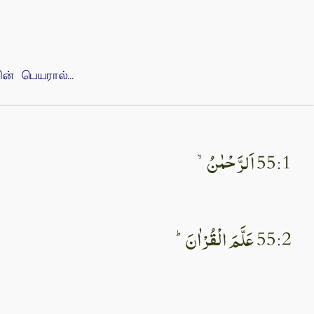
 பெயரால்...
55:1 اَلرَّحْمٰنُۙ‏
55:2 عَلَّمَ الْقُرْاٰنَؕ‏