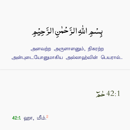
بِسْمِ اللهِ الرَّحْمٰنِ الرَّحِيْمِ
அளவற்ற அருளாளனும், நிகரற்ற
அன்புடையோனுமாகிய அல்லாஹ்வின் பெயரால்...
42:1 حٰمٓ‏
2
ஹா, மீம்.
42:1.