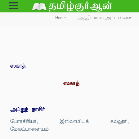
Open
Menu
Home
அத்தியாயம் அட்டவணை
ஸகாத்
ஸகாத்
அப்துந் நாசிர்
பேராசிரியர், இஸ்லாமியக் கல்லூரி,
மேலப்பாளையம்