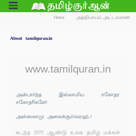
Open
Menu
Home
அத்தியாயம் அட்டவணை
About tamilquran.in
www.tamilquran.in
அன்பார்ந்த இஸ்லாமிய சகோதர
சகோதரிகளே!
அஸ்ஸலாமு அலைக்கும்(வரஹ்..)
கடந்த 2011 ஆண்டு உலக தமிழ் மக்கள்