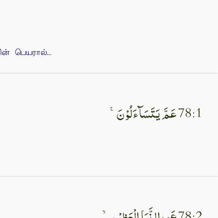
 பெயரால்...
78:1 عَمَّ يَتَسَآءَلُوْنَ‌ۚ‏
78:2 عَنِ النَّبَاِ الْعَظِيْمِۙ‏