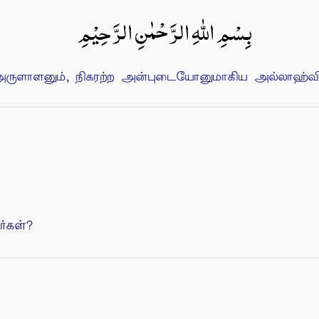
بِسْمِ اللهِ الرَّحْمٰنِ الرَّحِيْمِ
ுளாளனும், நிகரற்ற அன்புடையோனுமாகிய அல்லாஹ்வின்
்கள்?