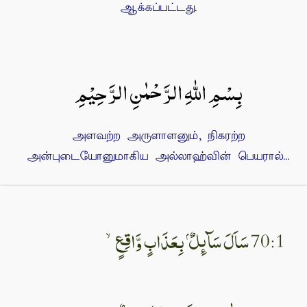
ஆக்கப்பட்டது.
بِسْمِ اللهِ الرَّحْمٰنِ الرَّحِيْمِ
அளவற்ற அருளாளனும், நிகரற்ற
அன்புடையோனுமாகிய அல்லாஹ்வின் பெயரால்...
70:1 سَاَلَ سَآٮِٕلٌ ۢ بِعَذَابٍ وَّاقِعٍۙ‏