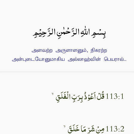
بِسْمِ اللهِ الرَّحْمٰنِ الرَّحِيْمِ
அளவற்ற அருளாளனும், நிகரற்ற
அன்புடையோனுமாகிய அல்லாஹ்வின் பெயரால்...
113:1 قُلْ اَعُوْذُ بِرَبِّ الْفَلَقِۙ‏
113:2 مِنْ شَرِّ مَا خَلَقَۙ‏