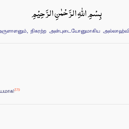
بِسْمِ اللهِ الرَّحْمٰنِ الرَّحِيْمِ
ுளாளனும், நிகரற்ற அன்புடையோனுமாகிய அல்லாஹ்வின்
379
ியமாக!