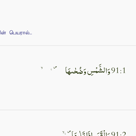
 பெயரால்...
91:1 وَالشَّمْسِ وَضُحٰٮهَا  ۙ‏
91:2 وَالْقَمَرِ اِذَا تَلٰٮهَا  ۙ‏