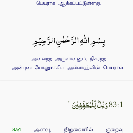
பெயராக ஆக்கப்பட்டுள்ளது.
بِسْمِ اللهِ الرَّحْمٰنِ الرَّحِيْمِ
அளவற்ற அருளாளனும், நிகரற்ற
அன்புடையோனுமாகிய அல்லாஹ்வின் பெயரால்...
83:1 وَيْلٌ لِّلْمُطَفِّفِيْنَۙ‏
அளவு, நிறுவையில் குறைவு
83:1.