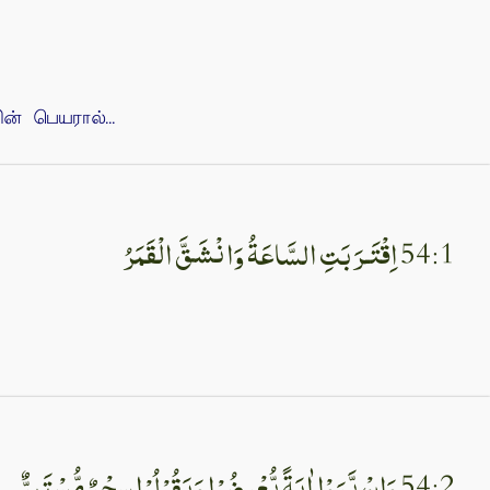
 பெயரால்...
54:1 اِقْتَـرَبَتِ السَّاعَةُ وَانْشَقَّ الْقَمَرُ‏
54:2 وَاِنْ يَّرَوْا اٰيَةً يُّعْرِضُوْا وَيَقُوْلُوْا سِحْرٌ مُّسْتَمِرٌّ‏