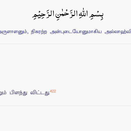
بِسْمِ اللهِ الرَّحْمٰنِ الرَّحِيْمِ
ுளாளனும், நிகரற்ற அன்புடையோனுமாகிய அல்லாஹ்வின்
422
ும் பிளந்து விட்டது.